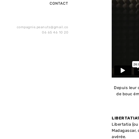
CONTACT
compagnie.peanuts@gmail.com
06 65 46 10 20
Depuis leur c
de bouc émi
LIBERTATIA
Libertatia (o
Madagascar, qu
avérée.