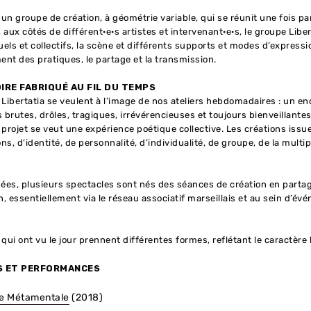
t un groupe de création, à géométrie variable, qui se réunit une fois p
 aux côtés de différent·e·s artistes et intervenant·e·s, le groupe Libe
duels et collectifs, la scène et différents supports et modes d’expre
nt des pratiques, le partage et la transmission.
IRE FABRIQUÉ AU FIL DU TEMPS
 Libertatia se veulent à l’image de nos ateliers hebdomadaires : un end
brutes, drôles, tragiques, irrévérencieuses et toujours bienveillante
e projet se veut une expérience poétique collective. Les créations issu
s, d’identité, de personnalité, d’individualité, de groupe, de la multip
nées, plusieurs spectacles sont nés des séances de création en partag
, essentiellement via le réseau associatif marseillais et au sein d’évé
qui ont vu le jour prennent différentes formes, reflétant le caractère l
S ET PERFORMANCES
e Métamentale
(2018)