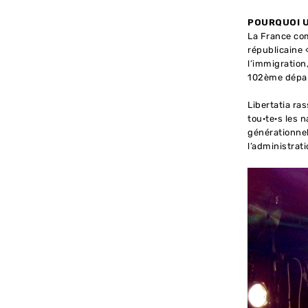
POURQUOI U
La France co
républicaine «
l’immigration
102ème dépa
Libertatia ras
tou·te·s les 
générationnel
l’administrati