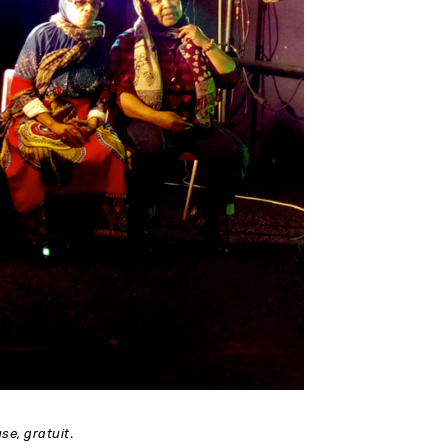
se, gratuit
.