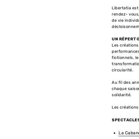
Libertatia es
rendez- vous,
de vie indivi
décloisonneme
UN RÉPERTO
Les créations
performances 
fictionnels, l
transformation
circularité.
Au fil des an
chaque saison
solidarité.
Les créations 
SPECTACLE
La Caban