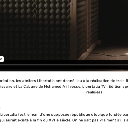
réation, les ateliers Libertatia ont donné lieu à la réalisation de trois 
ssaire et La Cabane de Mohamed Ali Ivesse, Libertatia TV : Édition sp
réalisées.
?
u Libertalia) est le nom d’une supposée république utopique fondée par
i aurait existé à la fin du XVIIe siècle. On ne sait pas vraiment s’il s